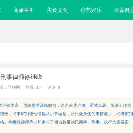
居
商旅生涯
美食文化
综艺娱乐
体育健
京刑事律师徐继峰
源：互联网
|
查看:
317
|
评论: 0
实践经验丰富，逻辑思维清晰敏捷，语言表达准确、辩才卓著。司法工作为
细致，民事审判使他懂得从小事做起，从民众身边的事情着手，经济审判
格。徐继峰律师承办和参与了相当数量的民商事、刑事、执行大案要案，
 上海配眼镜
白云影视：引领影视娱乐新时