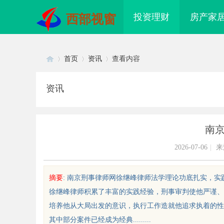
投资理财
房产家
西部视窗
首页
资讯
查看内容
资讯
Di
›
›
›
南
2026-07-06
|
来
摘要
: 南京刑事律师网徐继峰律师法学理论功底扎实，
徐继峰律师积累了丰富的实践经验，刑事审判使他严谨、
sc
培养他从大局出发的意识，执行工作造就他追求执着的性
其中部分案件已经成为经典.........
武汉配眼镜 上海配眼镜
武汉配眼镜