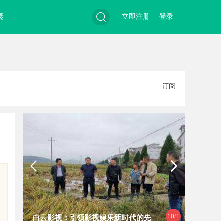
康
立即注册
登录
搜
订阅
索
1
/10
代的先
开店最怕“搜不到”为什么隔壁店铺没