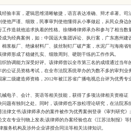
锋力量
践经验丰富，逻辑思维清晰敏捷，语言表达准确、辩才卓著。司
判使他严谨、细致，民事审判使他懂得从小事做起，从民众身边
行工作造就他追求执着的性格。徐继峰律师承办和参与了相当数
经成为经典案例，如：中国远大集团诉讼、执行案，广东惠州建
，棉浆板厂、绝缘材料厂、拔丝制钉厂破产案，水泥厂与海南省
该律师形成了稳健扎实、细致周到、硬朗干练的工作作风。
组织协调能力深受好评。该律师曾以全市第三名的成绩通过当年
年的公证员资格考试，在全市法院系统举办的为数不多的审判业
国家二级建造师资格，2012年被江苏省广播电视总台评为优秀专
机械电子、会计、英语等相关技能，获得了多项法律相关资格证
决问题有独到之处。同时，该律师也不放松理论研究，在法院系
法律文书;该律师承办的案件被作为优秀案例登录《审判研究》;
论文在专业刊物上发表;该律师的办案经验也在《江苏法制报》等
法律服务机构及涉外企业讲授合同法等相关法律知识。