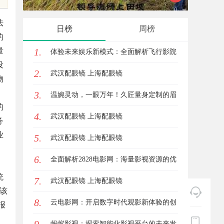
花钱，ai却天天给他免费派单？
法
日榜
周榜
的
量
1.
体验未来娱乐新模式：全面解析飞行影院
设
2.
的魅力与发展前景
武汉配眼镜 上海配眼镜
物
3.
温婉灵动，一眼万年！久匠量身定制的眉
的
4.
眼唇，才是你整张脸的点睛之笔！淡颜系
武汉配眼镜 上海配眼镜
务
业
5.
女生的气质加分项
武汉配眼镜 上海配眼镜
6.
全面解析2828电影网：海量影视资源的优
统
7.
质观看平台
武汉配眼镜 上海配眼镜
该
8.
云电影网：开启数字时代观影新体验的创
报
新平台
蚂蚁影视：探索智能化影视平台的未来发