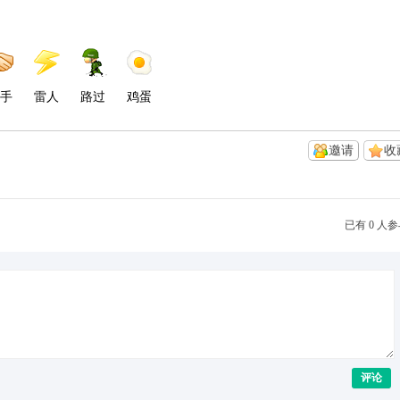
手
雷人
路过
鸡蛋
邀请
收
已有 0 人
评论