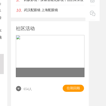
9.
作
10.
展路径
武汉配眼镜 上海配眼镜
丰
合
社区活动
本
融
往期回顾
654人