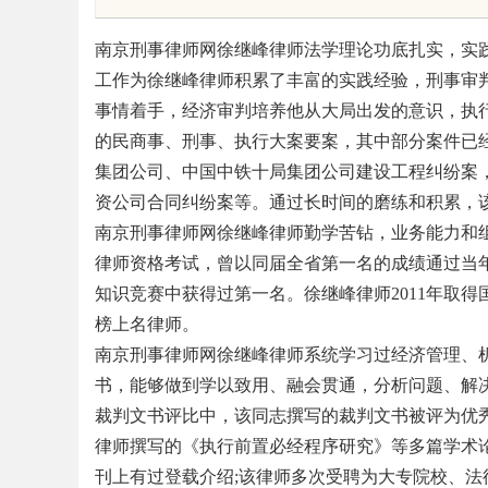
南京刑事律师网徐继峰律师法学理论功底扎实，实
工作为徐继峰律师积累了丰富的实践经验，刑事审
事情着手，经济审判培养他从大局出发的意识，执
的民商事、刑事、执行大案要案，其中部分案件已
uz
集团公司、中国中铁十局集团公司建设工程纠纷案
资公司合同纠纷案等。通过长时间的磨练和积累，
南京刑事律师网徐继峰律师勤学苦钻，业务能力和
律师资格考试，曾以同届全省第一名的成绩通过当
知识竞赛中获得过第一名。徐继峰律师2011年取得
榜上名律师。
南京刑事律师网徐继峰律师系统学习过经济管理、
书，能够做到学以致用、融会贯通，分析问题、解
!
裁判文书评比中，该同志撰写的裁判文书被评为优秀
律师撰写的《执行前置必经程序研究》等多篇学术
刊上有过登载介绍;该律师多次受聘为大专院校、