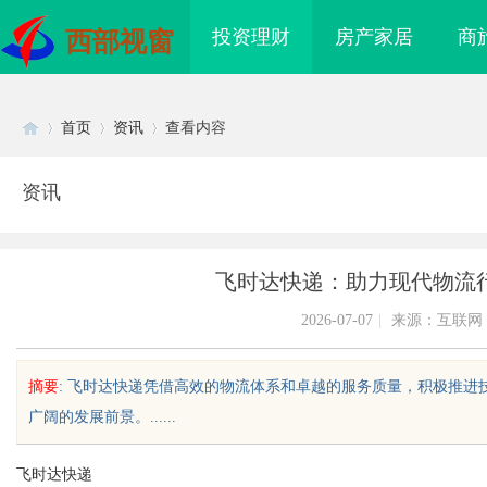
投资理财
房产家居
商
西部视窗
首页
资讯
查看内容
资讯
Di
›
›
›
飞时达快递：助力现代物流
2026-07-07
|
来源：互联网
摘要
: 飞时达快递凭借高效的物流体系和卓越的服务质量，积极推
广阔的发展前景。......
sc
飞时达快递
上海配眼镜
广告成本该怎样管控？竞价托管