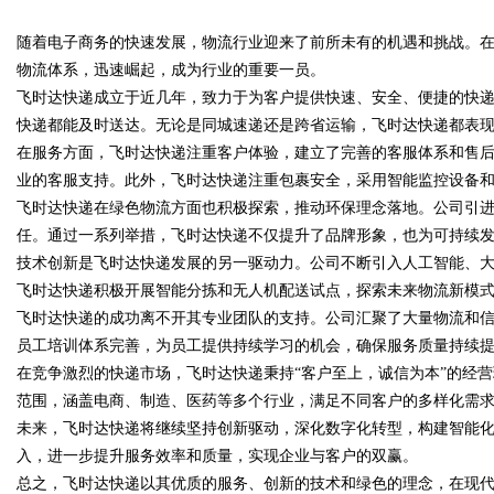
随着电子商务的快速发展，物流行业迎来了前所未有的机遇和挑战。
服务商俐麸科技
物流体系，迅速崛起，成为行业的重要一员。
飞时达快递成立于近几年，致力于为客户提供快速、安全、便捷的快
快递都能及时送达。无论是同城速递还是跨省运输，飞时达快递都表
在服务方面，飞时达快递注重客户体验，建立了完善的客服体系和售
uz
业的客服支持。此外，飞时达快递注重包裹安全，采用智能监控设备
飞时达快递在绿色物流方面也积极探索，推动环保理念落地。公司引
任。通过一系列举措，飞时达快递不仅提升了品牌形象，也为可持续
技术创新是飞时达快递发展的另一驱动力。公司不断引入人工智能、
飞时达快递积极开展智能分拣和无人机配送试点，探索未来物流新模
飞时达快递的成功离不开其专业团队的支持。公司汇聚了大量物流和
员工培训体系完善，为员工提供持续学习的机会，确保服务质量持续
在竞争激烈的快递市场，飞时达快递秉持“客户至上，诚信为本”的经
!
范围，涵盖电商、制造、医药等多个行业，满足不同客户的多样化需
未来，飞时达快递将继续坚持创新驱动，深化数字化转型，构建智能
入，进一步提升服务效率和质量，实现企业与客户的双赢。
总之，飞时达快递以其优质的服务、创新的技术和绿色的理念，在现