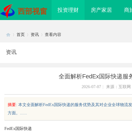
投资理财
房产家居
商
西部视窗
首页
资讯
查看内容
资讯
Di
›
›
›
全面解析FedEx国际快递
2026-07-07
|
来源：互联网
摘要
: 本文全面解析FedEx国际快递的服务优势及其对企业全球物
方面。......
sc
FedEx国际快递
：重新审视经典与现代的
武汉配眼镜 上海配眼镜