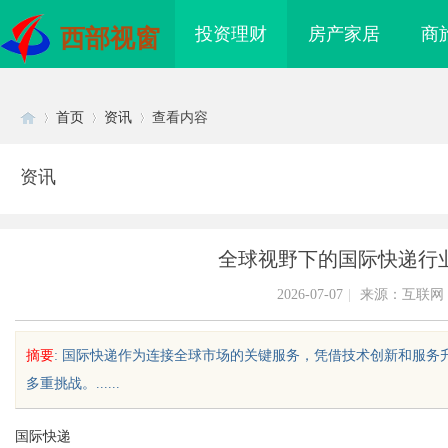
投资理财
房产家居
商
西部视窗
首页
资讯
查看内容
资讯
Di
›
›
›
全球视野下的国际快递行
2026-07-07
|
来源：互联网
摘要
: 国际快递作为连接全球市场的关键服务，凭借技术创新和服
多重挑战。......
sc
国际快递
海配眼镜
贝净 AC 国际医疗实验室，标准