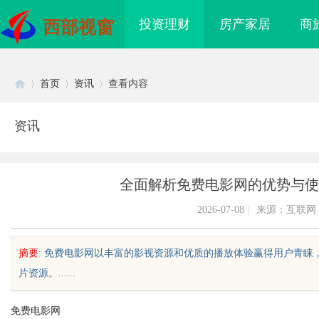
投资理财
房产家居
商
西部视窗
首页
资讯
查看内容
资讯
Di
›
›
›
全面解析免费电影网的优势与使
2026-07-08
|
来源：互联网
摘要
: 免费电影网以丰富的影视资源和优质的播放体验赢得用户青
片资源。......
sc
免费电影网
索智能化影视平台的未
白云影视：引领影视娱乐新时代