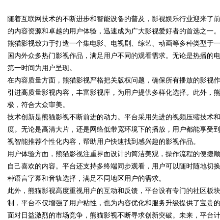
随着互联网技术的不断进步和智能设备的普及，影视娱乐行业迎来了
发体系全解析
的内容资源和卓越的用户体验，迅速成为广大影视爱好者的首选之一
熊猫影视致力于打造一个集电影、电视剧、综艺、动画等多种类型于
国内外众多热门影视作品，满足用户不同的观看需求。无论是热播的
第一时间为用户呈现。
uz
在内容质量方面，熊猫影视严格把关版权问题，确保所有播放的影视
引进高质量影视内容，丰富影视库，为用户提供多样化选择。此外，
极，符合大众审美。
技术创新是熊猫影视不断前进的动力。平台采用先进的视频压缩技术
度。无论是高清大片，还是网络低带宽环境下的播放，用户都能享受
视智能推荐个性化内容，帮助用户快速找到感兴趣的影视作品。
用户体验方面，熊猫影视注重界面设计的简洁美观，操作流程的便捷顺
自己喜欢的内容。平台还支持多终端同步观看，用户可以随时随地切
!
种语言字幕和音轨选择，满足不同地区用户的需求。
此外，熊猫影视高度重视用户的互动和反馈，平台设有专门的社区板
制，平台不仅增强了用户粘性，也为内容优化和服务升级提供了宝贵
面对日益激烈的市场竞争，熊猫影视不断寻求创新突破。未来，平台