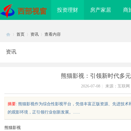
投资理财
房产家居
商
西部视窗
首页
资讯
查看内容
资讯
Di
›
›
›
熊猫影视：引领新时代多元
2026-07-08
|
来源：互联网
摘要
: 熊猫影视作为综合性影视平台，凭借丰富正版资源、先进技
的观影环境，正引领行业创新发展。......
sc
熊猫影视
海配眼镜
贝净 AC 国际医疗实验室，标准