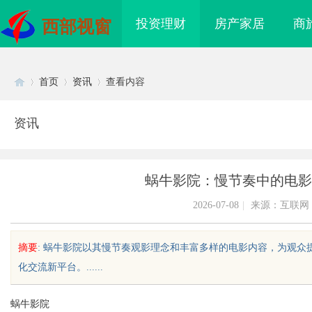
投资理财
房产家居
商
西部视窗
首页
资讯
查看内容
资讯
Di
›
›
›
蜗牛影院：慢节奏中的电影
2026-07-08
|
来源：互联网
摘要
: 蜗牛影院以其慢节奏观影理念和丰富多样的电影内容，为观
化交流新平台。......
sc
蜗牛影院
正畸全科 & 数字化种
温婉灵动，一眼万年！久匠量身