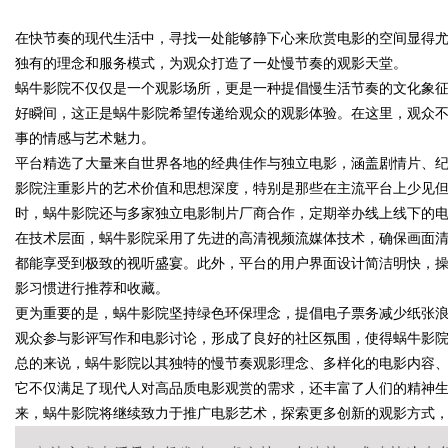
南
在快节奏的现代生活中，寻找一处能够静下心来欣赏电影的空间显得
的眉眼唇，才是你整张脸的点睛
独有的理念和服务模式，为观众打造了一处慢节奏的观影天堂。
笔！淡颜系女生的气质加分项
蜗牛影院不仅仅是一个观影场所，更是一种提倡慢生活节奏的文化象征
好瞬间，这正是蜗牛影院希望传递给观众的观影体验。在这里，观众
事的情感与艺术魅力。
uz
平台精选了大量来自世界各地的经典佳作与独立电影，涵盖剧情片、
影院注重影片的艺术价值和思想深度，特别是那些在主流平台上少见
时，蜗牛影院还与多家独立电影制片厂商合作，定期举办线上线下的
在技术层面，蜗牛影院采用了先进的高清视频流媒体技术，确保画面
都能享受到极致的视听盛宴。此外，平台的用户界面设计简洁明快，
影习惯进行推荐和收藏。
更为重要的是，蜗牛影院坚持绿色环保理念，提倡电子票务减少纸张
观众参与影评写作和电影讨论，形成了良好的社区氛围，使得蜗牛影
!
总的来说，蜗牛影院以其独特的慢节奏观影理念、多样化的电影内容
它不仅满足了现代人对高品质电影观赏的需求，还丰富了人们的精神
来，蜗牛影院将继续致力于推广电影艺术，探索更多创新的观影方式