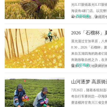
光ILIT眼镜暮光IL
海设有4家门店。以完
西部视窗
2026-
40%-60%优惠，兼顾高专业
2026「石榴杯
跑
晨光漫过甘加草原，八角
8:30，2026「石
来自五湖四海的跑者们
奔跑致敬自然之力，在并
西部视窗
2026-
荡身心、与天地共舞的奔跑
山河逐梦 高原骑迹
利收官
7月26日，随着各组别选
奇自行车赛则岔—尕海
赛道横跨甘青川三省交