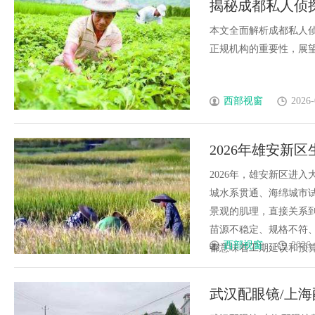
揭秘成都私人侦
本文全面解析成都私人
正规机构的重要性，展望行
西部视窗
2026-
2026年雄安新
坑
2026年，雄安新区进
城水系贯通、海绵城市
景观的肌理，直接关系
苗源不稳定、规格不符
西部视窗
2026-
都意味着工期延误和预算翻
武汉配眼镜/上海