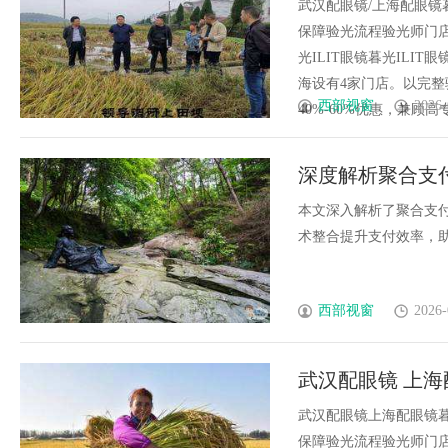
武汉配眼镜/上海配眼镜
保障验光流程验光师门店案例
光ILIT眼镜暮光IL
海设有4家门店。以完
西部视窗
2026-
40%-60%优惠，兼顾高专业
深度解析聚合支
本文深入解析了聚合支
术整合提升支付效率，助力
西部视窗
2026-
武汉配眼镜 上海
武汉配眼镜上海配眼镜暮
保障验光流程验光师门店案例