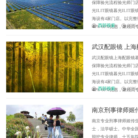
保障验光流程验光师门店案例
光ILIT眼镜暮光IL
海设有4家门店。以完
西部视窗
2026-
40%-60%优惠，兼顾高专业
武汉配眼镜 上海
武汉配眼镜上海配眼镜暮
保障验光流程验光师门店案例
光ILIT眼镜暮光IL
海设有4家门店。以完
西部视窗
2026-
40%-60%优惠，兼顾高专业
南京刑事律师姬
南京专业刑事律师姬传
士，法学硕士。中华全
辩护专业律师，十五年