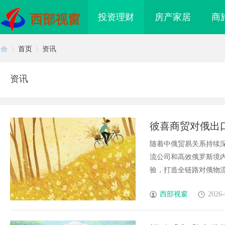
投资理财
房产家居
商
西部视窗
首页
资讯
资讯
首
›
›
彼喜商贸对俄出
随着中俄贸易关系持续深
流公司和高效俄罗斯境
验，打造全链路对俄物流
页
西部视窗
2026-
海配眼镜
武汉配眼镜 上海配眼镜