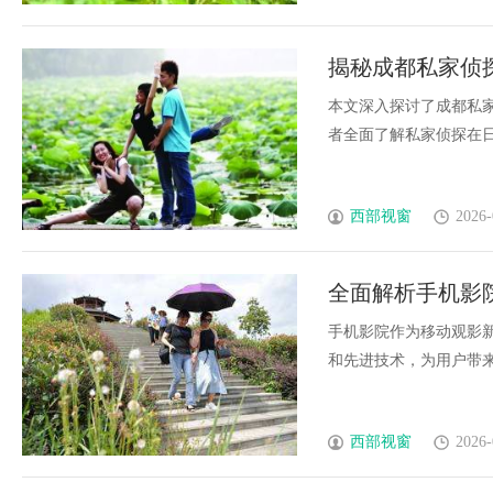
揭秘成都私家侦
本文深入探讨了成都私
者全面了解私家侦探在日常
西部视窗
2026-
全面解析手机影
势
手机影院作为移动观影
和先进技术，为用户带来
西部视窗
2026-