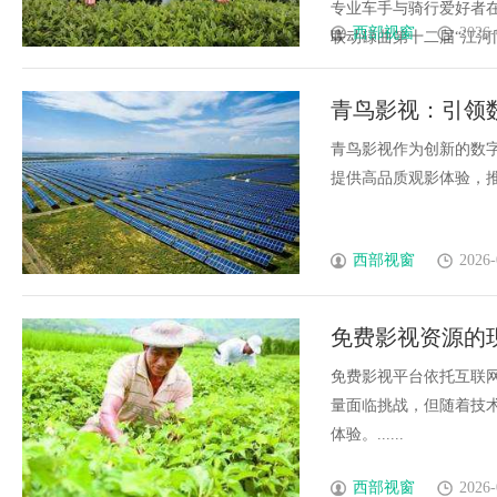
专业车手与骑行爱好者在
西部视窗
2026-
联动碌曲第十二届“江河同源
青鸟影视：引领
青鸟影视作为创新的数
提供高品质观影体验，推动
西部视窗
2026-
免费影视资源的
免费影视平台依托互联
量面临挑战，但随着技
体验。......
西部视窗
2026-