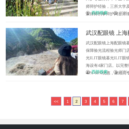
师辩护经验，三所大学
西部视窗
2026-
京律师刑事辩护网首席律师资
武汉配眼镜 上海
武汉配眼镜上海配眼镜暮
保障验光流程验光师门店案例
光ILIT眼镜暮光IL
海设有4家门店。以完
西部视窗
2026-
40%-60%优惠，兼顾高专业
<<
1
2
3
4
5
6
7